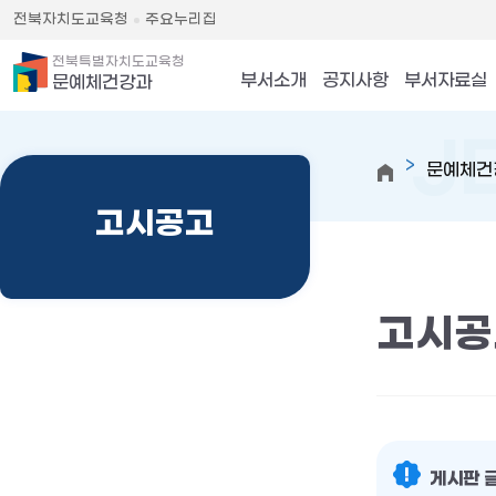
전북자치도교육청
주요누리집
전북특별자치도교육청
부서소개
공지사항
부서자료실
문예체건강과
문예체건
고시공고
고시공
게시판 