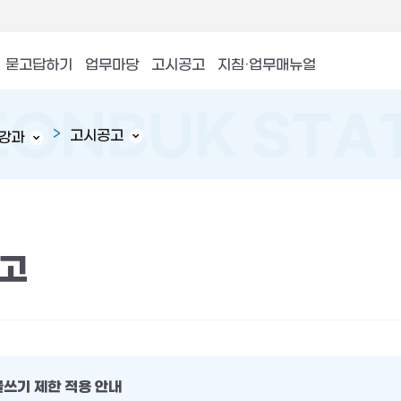
묻고답하기
업무마당
고시공고
지침·업무매뉴얼
고시공고
강과
고
글쓰기 제한 적용 안내