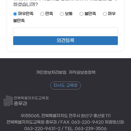
하셨습니까?
매우만족
만족
보통
불만족
매우
불만족
개인정보처리방침
저작권보호정책
타시도 교육청
전북특별자치도교육청
총무과
우)55065, 전북특별자치도 전주시 완산구 홍산로 111
전북특별자치도교육청 총무과 / FAX. 063-220-9420 제증명신청:
063-220-9431~2 / TEL. 063-239-3506