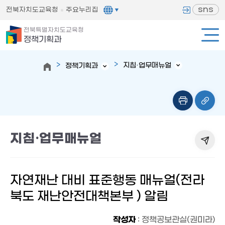
sns
전북자치도교육청
주요누리집
전북특별자치도교육청
정책기획과
지침·업무매뉴얼
정책기획과
지침·업무매뉴얼
자연재난 대비 표준행동 매뉴얼(전라
북도 재난안전대책본부 ) 알림
작성자
: 정책공보관실(권미라)