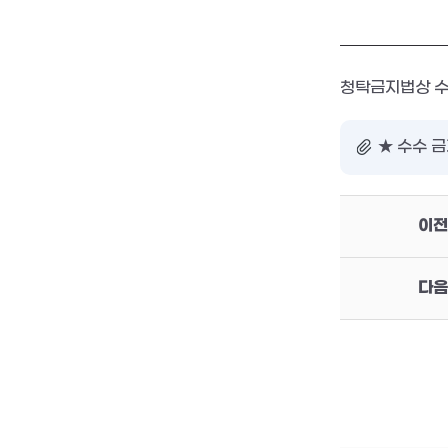
청탁금지법상 수
★ 수수 금
이전
다음