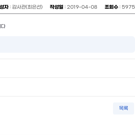
성자
작성일
조회수
: 감사관(최은선)
: 2019-04-08
: 5975
니다
목록