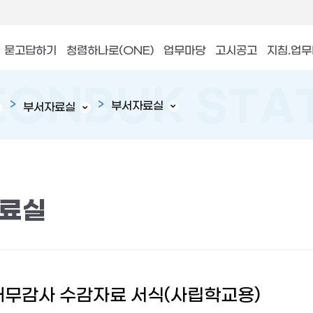
묻고답하기
청렴하나로(ONE)
업무마당
고시공고
지침.업
부서자료실
부서자료실
료실
 재무감사 수감자료 서식(사립학교용)