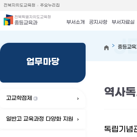
전북자치도교육청
주요누리집
전북특별자치도교육청
부서소개
공지사항
부서자료실
중등교육과
중등교육
업무마당
역사독
고교학점제
일반고 교육과정 다양화 지원
독립기념관