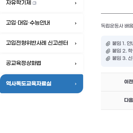
자유학기제
고입·대입·수능안내
독립운동사 배움
고입전형위반사례 신고센터
붙임 1. 안
붙임 2. 
붙임 3. 신
공교육정상화법
이전
역사독도교육자료실
다음