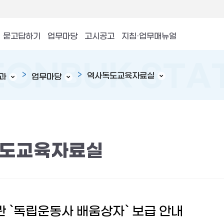
묻고답하기
업무마당
고시공고
지침·업무매뉴얼
역사독도교육자료실
과
업무마당
도교육자료실
 `독립운동사 배움상자` 보급 안내