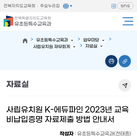
sns
전북자치도교육청
주요누리집
전북특별자치도교육청
유초등특수교육과
유초등특수교육과
업무마당
자료실
사립유치원 재무회계
자료실
사립유치원 K-에듀파인 2023년 교육
비납입증명 자료제출 방법 안내서
작성자
: 유초등특수교육과(전태종)