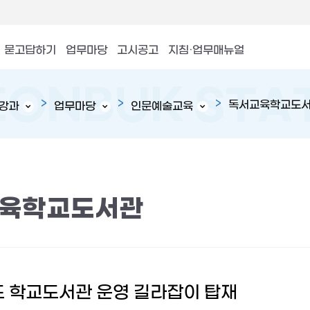
묻고답하기
업무마당
고시공고
지침·업무매뉴얼
독서교육학교도
강과
업무마당
인문예술교육
육학교도서관
도 학교도서관 운영 길라잡이 탑재