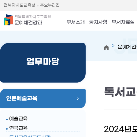
전북자치도교육청
주요누리집
전북특별자치도교육청
부서소개
공지사항
부서자료실
문예체건강과
문예체건
업무마당
독서교
인문예술교육
예술교육
2024년
연극교육