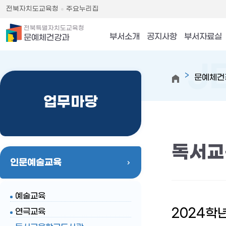
전북자치도교육청
주요누리집
전북특별자치도교육청
부서소개
공지사항
부서자료실
문예체건강과
문예체건
업무마당
독서교
인문예술교육
예술교육
2024학
연극교육