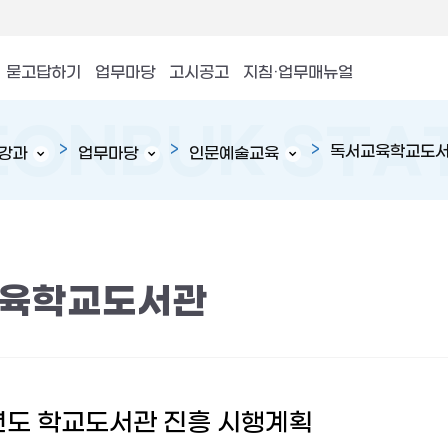
묻고답하기
업무마당
고시공고
지침·업무매뉴얼
독서교육학교도
강과
업무마당
인문예술교육
육학교도서관
년도 학교도서관 진흥 시행계획