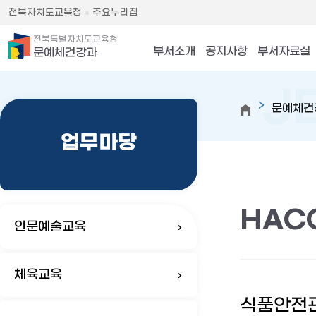
전북자치도교육청
주요누리집
전북특별자치도교육청
부서소개
공지사항
부서자료실
문예체건강과
문예체건
업무마당
HAC
인문예술교육
체육교육
식품안전관