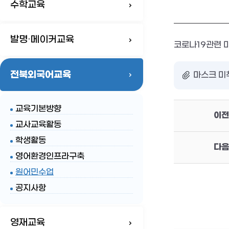
수학교육
발명·메이커교육
코로나19관련 
전북외국어교육
마스크 미착
교육기본방향
이전
교사교육활동
학생활동
다음
영어환경인프라구축
원어민수업
공지사항
영재교육