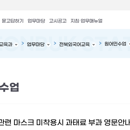
묻고답하기
업무마당
고시공고
지침·업무매뉴얼
원어민수업
교육과
업무마당
전북외국어교육
수업
관련 마스크 미착용시 과태료 부과 영문안