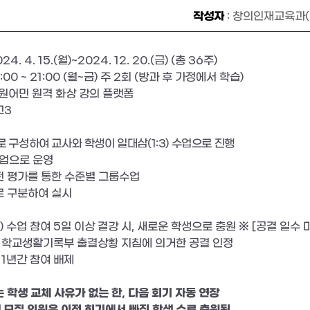
작성자
: 창의인재교육과(G
024. 4. 15.(
월
)~2024. 12. 20.(
금
) (
총
36
주
)
7:00 ~ 21:00 (
월
~
금
)
주
2
회
(
방과 후 가정에서 학습
)
원어민 원격 화상 강의 플랫폼
고
3
로 구성하여 교사와 학생이 일대삼
(1:3)
수업으로 진행
수업으로 운영
전 평가를 통한 수준별 그룹수업
로 구분하여 실시
주
)
수업 참여
5
일 이상 결강 시
,
새로운 학생으로 충원
※
[
공결 일수 
 학교생활기록부 출결상황 지침에 의거한 공결 인정
은
1
년간 참여 배제
 학생 교체 사유가 없는 한
,
다음 회기 자동 연장
 모집 인원은 이전 회기에서 빠진 학생 수로 충원됨