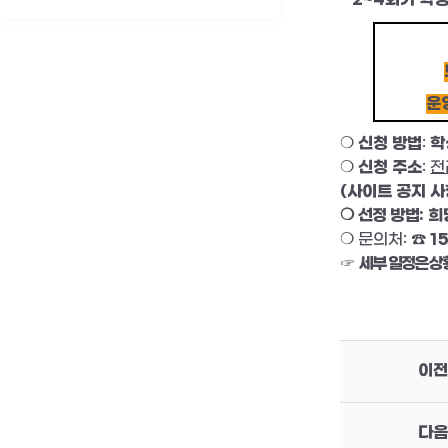
운
❍
신청 방법
:
학
❍
신청 주소
:
전
(
사이트 공지 사
❍
선정 방법
:
희
❍
문의처
:
☎
1
☞
세부 일정은 상
이전
다음