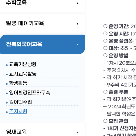
수학교육
발명·메이커교육
❍
운영 기간
: 2
❍
운영 시간
: 1
❍
운영 플랫폼
:
전북외국어교육
❍
대상
:
초
5 ~
❍
운영 방법
-
1
차시
20
분으
교육기본방향
-
주당
2
차시 
교사교육활동
-
각 회기 시작 
학생활동
- 9
주씩
4
회기
❍
출결 부분
영어환경인프라구축
-
각 회기별
(9
원어민수업
→
2024
학년도
공지사항
-
탈락한 학생
❍
모집 관련
- 1
회기 신청자는
영재교육
- 2~4
회기 학생