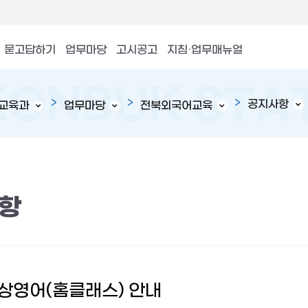
묻고답하기
업무마당
고시공고
지침·업무매뉴얼
공지사항
교육과
업무마당
전북외국어교육
항
 화상영어(홈클래스) 안내