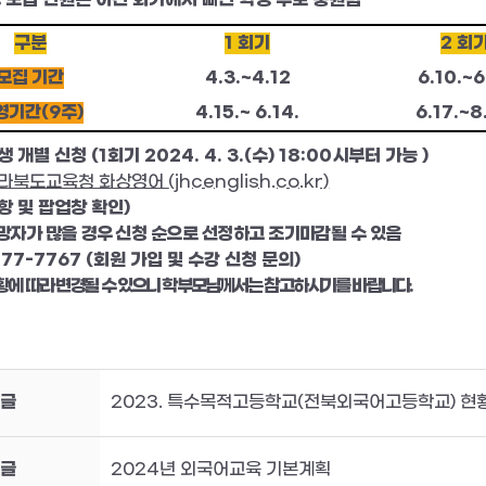
구분
1
회기
2
회
모집 기간
4.3.~4.12
6.10.~6
영기간
(9
주
)
4.15.~ 6.14.
6.17.~8
생 개별 신청
(1
회기
2024. 4. 3.(
수
) 18:00
시부터 가능
)
라북도교육청 화상영어
(jhcenglish.co.kr)
항 및 팝업창 확인
)
망자가 많을 경우 신청 순으로 선정하고 조기마감될 수 있음
577-7767
(
회원 가입 및 수강 신청 문의
)
황에 따라 변경될 수 있으니 학부모님께서는 참고하시기를 바랍니다
.
글
2023. 특수목적고등학교(전북외국어고등학교) 현
글
2024년 외국어교육 기본계획