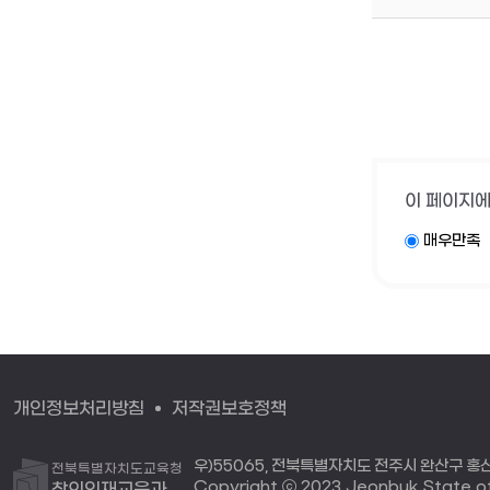
이 페이지에
매우만족
개인정보처리방침
저작권보호정책
우)55065, 전북특별자치도 전주시 완산구 홍산로
전북특별자치도교육청
Copyright ⓒ 2023 Jeonbuk State off
창의인재교육과