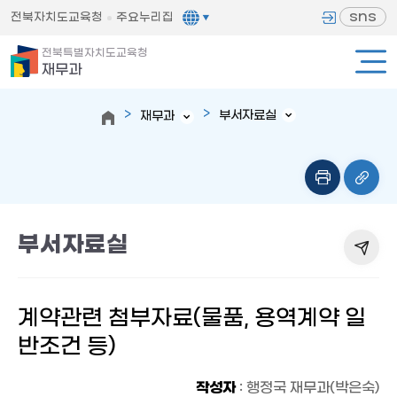
sns
전북자치도교육청
주요누리집
전북특별자치도교육청
재무과
부서자료실
재무과
부서자료실
계약관련 첨부자료(물품, 용역계약 일
반조건 등)
작성자
: 행정국 재무과(박은숙)