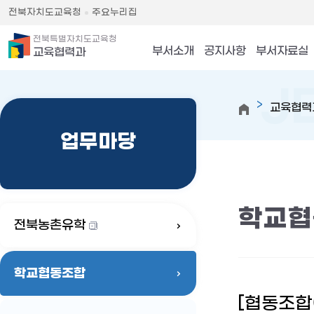
전북자치도교육청
주요누리집
전북특별자치도교육청
부서소개
공지사항
부서자료실
교육협력과
교육협력
업무마당
학교협
전북농촌유학
학교협동조합
[협동조합