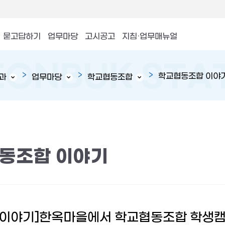
묻고답하기
업무마당
고시공고
지침·업무매뉴얼
학교협동조합 이야
과
업무마당
학교협동조합
동조합 이야기
이야기]한옥마을에서 학교협동조합 학생캠