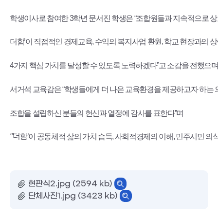
학생이사로 참여한 
3
학년 문서진 학생은 
“
조합원들과 지속적으로 
더함
’
이 직접적인 경제교육
, 
수익의 복지사업 환원
, 
학교 현장과의 상
4
가지 핵심 가치를 달성할 수 있도록 노력하겠다
”
고 소감을 전했으며
서거석 교육감은 
“
학생들에게 더 나은 교육환경을 제공하고자 하는
조합을 설립하신 분들의 헌신과 열정에 감사를 표한다
”
며
더함
’
이 공동체적 삶의 가치 습득
, 
사회적경제의 이해
, 
민주시민 의식
"'
현판식2.jpg (2594 kb)
단체사진1.jpg (3423 kb)