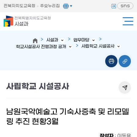
sns
전북자치도교육청
주요누리집
전북특별자치도교육청
시설과
시설과
업무마당
사립학교 시설공사
학교시설공사 진행과정 공개
사립학교 시설공사
남원국악예술고 기숙사증축 및 리모델
링 추진 현황3월
작성자
: 이동용