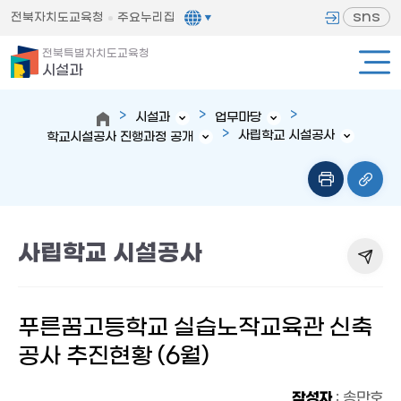
sns
전북자치도교육청
주요누리집
전북특별자치도교육청
시설과
시설과
업무마당
사립학교 시설공사
학교시설공사 진행과정 공개
사립학교 시설공사
푸른꿈고등학교 실습노작교육관 신축
공사 추진현황 (6월)
작성자
: 송만호