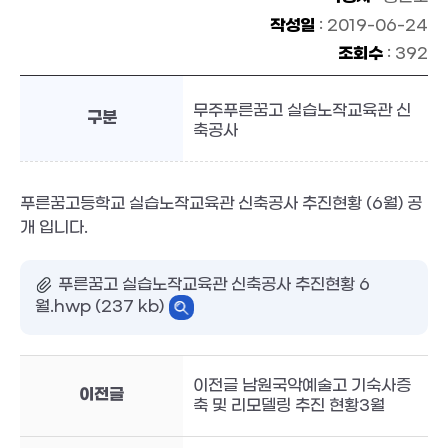
작성일
: 2019-06-24
조회수
: 392
무주푸른꿈고 실습노작교육관 신
구분
축공사
푸른꿈고등학교 실습노작교육관 신축공사 추진현황 (6월) 공
개 입니다.
푸른꿈고 실습노작교육관 신축공사 추진현황 6
월.hwp (237 kb)
이전글 남원국악예술고 기숙사증
이전글
축 및 리모델링 추진 현황3월