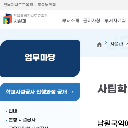
전북자치도교육청
주요누리집
전북특별자치도교육청
부서소개
공지사항
부서자료실
시설과
시설과
업무마당
사립학
학교시설공사 진행과정 공개
안내
본청 시설공사
남원국악예