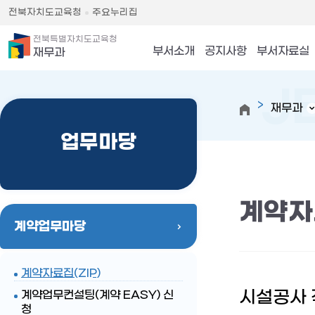
전북자치도교육청
주요누리집
전북특별자치도교육청
부서소개
공지사항
부서자료실
재무과
재무과
업무마당
계약자료
계약업무마당
계약자료집(ZIP)
시설공사 
계약업무컨설팅(계약 EASY) 신
청