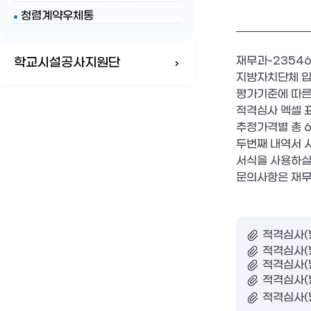
청렴계약우체통
재무과-23546(
학교시설공사지원단
지방자치단체 입찰
평가기준에 따
적격심사 엑셀 
추정가격별 총 6
두번째 내역서 
서식을 사용하실
문의사항은 재무과
적격심사(별
적격심사(별
적격심사(별
적격심사(별
적격심사(별