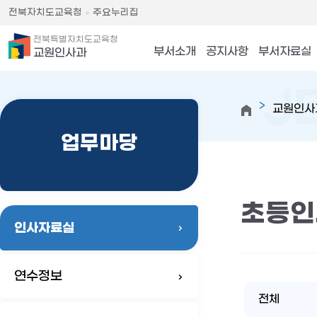
전북자치도교육청
주요누리집
전북특별자치도교육청
부서소개
공지사항
부서자료실
교원인사과
교원인사
업무마당
초등인
인사자료실
연수정보
전체