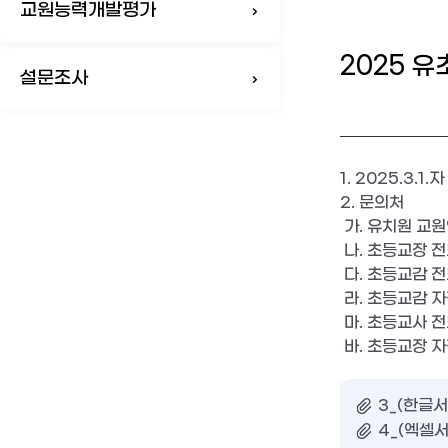
교원능력개발평가
2025 
설문조사
1. 2025.3.1.
자
2.
문의처
가
.
유치원 교
나
.
초등교장 전
다
.
초등교감 전
라
.
초등교감 자
마
.
초등교사 전
바
.
초등교장 자
3_(한글서
4_(엑셀서