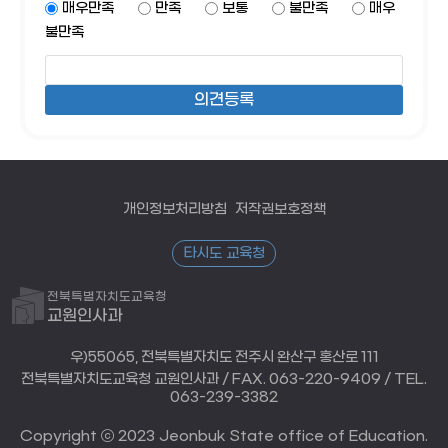
매우만족
만족
보통
불만족
매우
불만족
개인정보처리방침
저작권보호정책
타시도 교육청
전북특별자치도교육청
교원인사과
우)55065, 전북특별자치도 전주시 완산구 홍산로 111
전북특별자치도교육청 교원인사과 / FAX. 063-220-9409 / TEL.
063-239-3382
Copyright ⓒ 2023 Jeonbuk State office of Education.