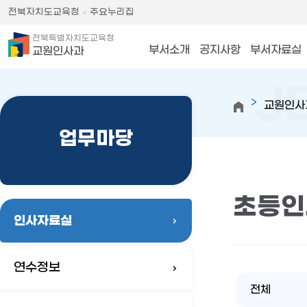
전북자치도교육청
주요누리집
전북특별자치도교육청
부서소개
공지사항
부서자료실
교원인사과
교원인사
업무마당
초등인
인사자료실
연수정보
전체