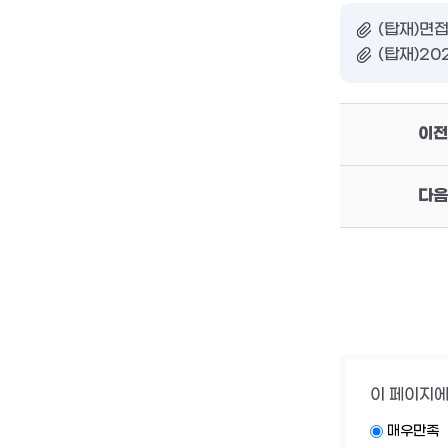
(탑재)면
(탑재)20
이전
다음
이 페이지에
매우만족