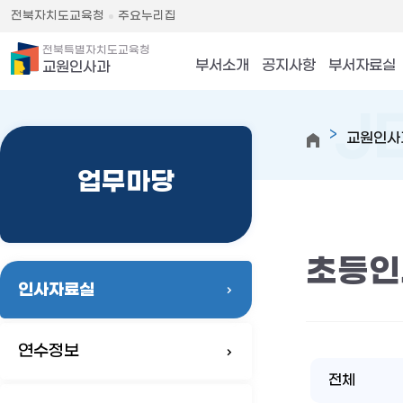
전북자치도교육청
주요누리집
전북특별자치도교육청
부서소개
공지사항
부서자료실
교원인사과
교원인사
업무마당
초등인
인사자료실
연수정보
전체