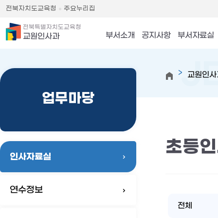
전북자치도교육청
주요누리집
전북특별자치도교육청
부서소개
공지사항
부서자료실
교원인사과
교원인사
업무마당
초등인
인사자료실
연수정보
전체