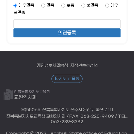
매우만족
만족
보통
불만족
매우
불만족
개인정보처리방침
저작권보호정책
타시도 교육청
전북특별자치도교육청
교원인사과
우)55065, 전북특별자치도 전주시 완산구 홍산로 111
전북특별자치도교육청 교원인사과 / FAX. 063-220-9409 / TEL.
063-239-3382
Copyright ⓒ 2023 Jeonbuk State office of Education.