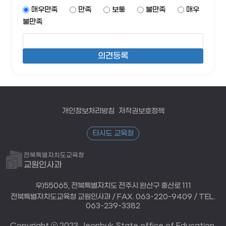
매우만족
만족
보통
불만족
매우
불만족
개인정보처리방침
저작권보호정책
타시도 교육청
전북특별자치도교육청
교원인사과
우)55065, 전북특별자치도 전주시 완산구 홍산로 111
전북특별자치도교육청 교원인사과 / FAX. 063-220-9409 / TEL.
063-239-3382
Copyright ⓒ 2023 Jeonbuk State office of Education.