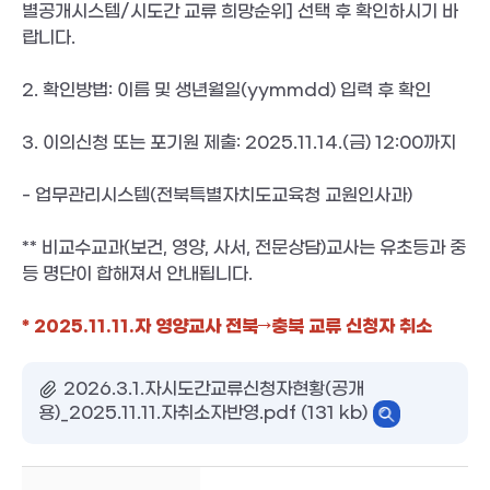
별공개시스템
/
시도간 교류 희망순위
]
선택 후 확인하시기 바
랍니다
.
2.
확인방법
:
이름 및 생년월일
(yymmdd)
입력 후 확인
3.
이의신청 또는 포기원 제출
: 2025.11.14.(
금
) 12:00
까지
-
업무관리시스템
(
전북특별자치도교육청 교원인사과
)
**
비교수교과
(
보건
,
영양
,
사서
,
전문상담
)
교사는 유초등과 중
등 명단이 합해져서 안내됩니다
.
* 2025.11.11.자 영양교사 전북→충북 교류 신청자 취소
2026.3.1.자시도간교류신청자현황(공개
용)_2025.11.11.자취소자반영.pdf (131 kb)