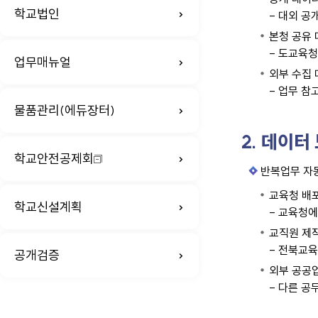
학교법인
- 대외 공
본청 공유
- 도교육청
업무매뉴얼
외부 수집
- 업무 참
물품관리(에듀장터)
2. 데이터
학교안전공제회
반복업무 자
교육청 배
학교신설계획
- 교육청에
교직원 제
- 전북교육
공개검증
외부 공공
- 다른 공