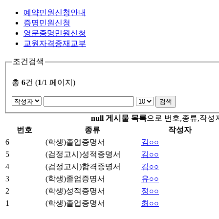
예약민원신청안내
증명민원신청
영문증명민원신청
교원자격증재교부
조건검색
총
6
건 (
1
/1 페이지)
null 게시물 목록
으로 번호,종류,작성
번호
종류
작성자
6
(학생)졸업증명서
김○○
5
(검정고시)성적증명서
김○○
4
(검정고시)합격증명서
김○○
3
(학생)졸업증명서
유○○
2
(학생)성적증명서
정○○
1
(학생)졸업증명서
최○○