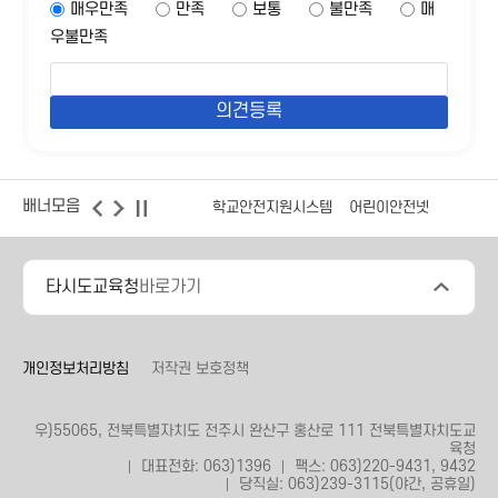
매우만족
만족
보통
불만족
매
우불만족
배너모음
학교안전지원시스템
어린이안전넷
타시도교육청
바로가기
개인정보처리방침
저작권 보호정책
우)55065, 전북특별자치도 전주시 완산구 홍산로 111 전북특별자치도교
육청
대표전화: 063)1396
팩스: 063)220-9431, 9432
당직실: 063)239-3115(야간, 공휴일)