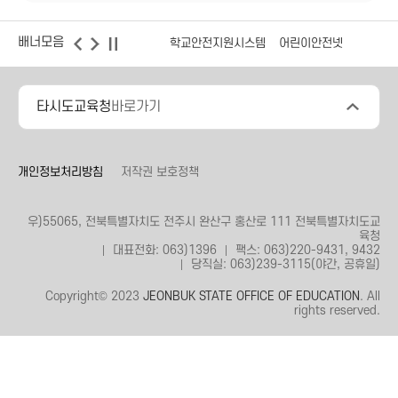
배너모음
학교안전지원시스템
어린이안전넷
타시도교육청
바로가기
개인정보처리방침
저작권 보호정책
우)55065, 전북특별자치도 전주시 완산구 홍산로 111 전북특별자치도교
육청
대표전화: 063)1396
팩스: 063)220-9431, 9432
당직실: 063)239-3115(야간, 공휴일)
Copyright© 2023
JEONBUK STATE OFFICE OF EDUCATION
. All
rights reserved.