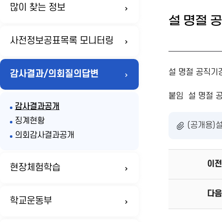
많이 찾는 정보
설 명절 
사전정보공표목록 모니터링
설 명절 공직기
감사결과/의회질의답변
붙임 설 명절 공
감사결과공개
징계현황
(공개용)설
의회감사결과공개
이전
현장체험학습
다음
학교운동부