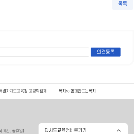
목록
특별자치도교육청 고교학점제
복지ro 함께만드는복지
공
타시도교육청
바로가기
5(야간, 공휴일)