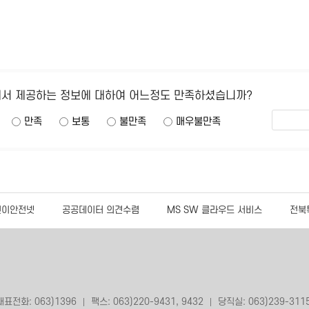
에서 제공하는 정보에 대하여 어느정도 만족하셨습니까?
만족
보통
불만족
매우불만족
린이안전넷
공공데이터 의견수렴
MS SW 클라우드 서비스
전북
대표전화: 063)1396
팩스: 063)220-9431, 9432
당직실: 063)239-311