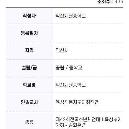
조회수
: 436
작성자
익산지원중학교
등록일자
지역
익산시
설립/급
공립 / 중학교
학교명
익산지원중학교
인솔교사
육상전문지도자최진엽
제43회전국소년체전대비육상부2
종류
차하계강화훈련