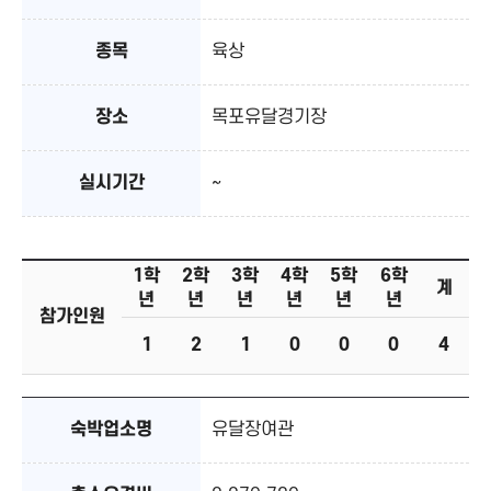
종목
육상
장소
목포유달경기장
실시기간
~
1학
2학
3학
4학
5학
6학
계
년
년
년
년
년
년
참가인원
1
2
1
0
0
0
4
숙박업소명
유달장여관