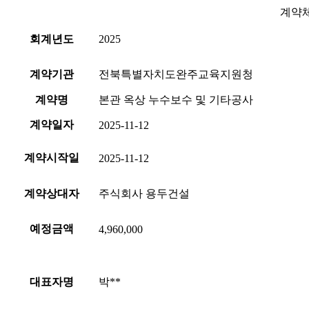
계약체
회계년도
2025
계약기관
전북특별자치도완주교육지원청
계약명
본관 옥상 누수보수 및 기타공사
계약일자
2025-11-12
계약시작일
2025-11-12
계약상대자
주식회사 용두건설
예정금액
4,960,000
대표자명
박**