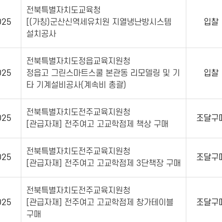
전북특별자치도교육청
025
[(가칭)군산신역세유치원 지열냉난방시스템
입찰
설치공사
전북특별자치도정읍교육지원청
025
정읍고 그린스마트스쿨 본관동 리모델링 및 기
입찰
타 기계설비공사(계속비 총괄)
전북특별자치도전주교육지원청
025
조달구
[관급자재] 전주여고 고교학점제 책상 구매
전북특별자치도전주교육지원청
025
조달구
[관급자재] 전주여고 고교학점제 3단책장 구매
전북특별자치도전주교육지원청
025
[관급자재] 전주여고 고교학점제 창가테이블
조달구
구매