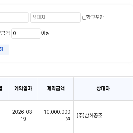
학교포함
이상
약금액
화
법
계약일자
계약금액
상대자
2026-03-
10,000,000
(주)삼화공조
19
원