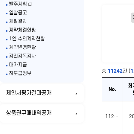
발주계획
입찰공고
개찰결과
계약체결현황
1인 수의계약현황
계약변경현황
감리감독검사
대가지급
총
11242
건 (
1
하도급정보
회
No.
제안서평가결과공개
상품권구매내역공개
11242
2