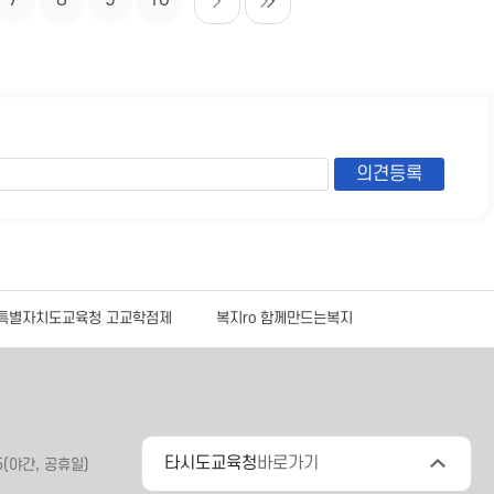
7
8
9
10
특별자치도교육청 고교학점제
복지ro 함께만드는복지
공
타시도교육청
바로가기
5(야간, 공휴일)