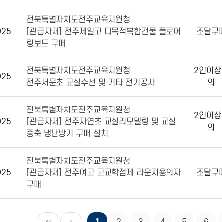
전북특별자치도전주교육지원청
025
[관급자재] 전주제일고 다목적복합건물 플로어
조달구
링보드 구매
전북특별자치도전주교육지원청
2인이상
025
전주서문초 교실수선 및 기타 전기공사
의
전북특별자치도전주교육지원청
2인이상
025
[관급자재] 전주자연초 교실리모델링 및 교실
의
증축 냉난방기 구매 설치
전북특별자치도전주교육지원청
025
[관급자재] 전주여고 고교학점제 라운지용의자
조달구
구매