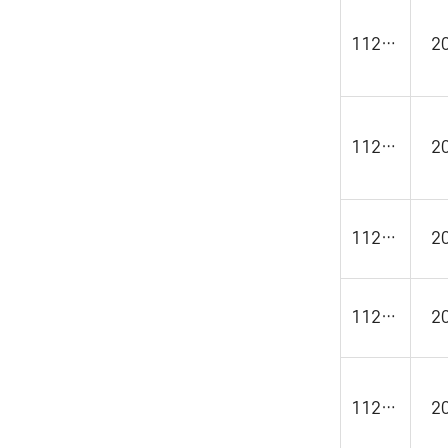
11241
2
11240
2
11239
2
11238
2
11237
2