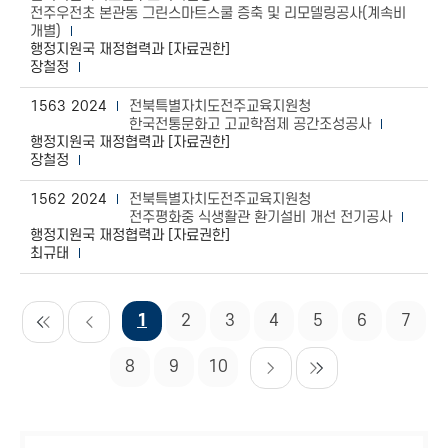
전주우전초 본관동 그린스마트스쿨 증축 및 리모델링공사(계속비
개별)
행정지원국 재정협력과 [자료권한]
장철정
1563
2024
전북특별자치도전주교육지원청
한국전통문화고 고교학점제 공간조성공사
행정지원국 재정협력과 [자료권한]
장철정
1562
2024
전북특별자치도전주교육지원청
전주평화중 식생활관 환기설비 개선 전기공사
행정지원국 재정협력과 [자료권한]
최규태
1
2
3
4
5
6
7
8
9
10