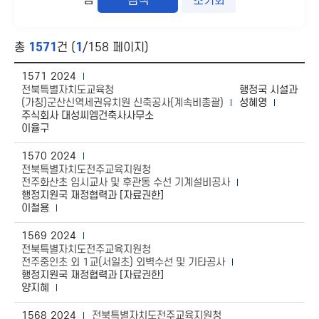
함
초기화
총
1571
건 (
1
/158 페이지)
1571
2024
전북특별자치도교육청
행정국 시설과
(가칭)군산신역세권유치원 신축공사(계속비총괄)
성혜영
주식회사 대성씨엠건축사사무소
이율구
1570
2024
전북특별자치도전주교육지원청
전주화산초 임시교사 및 후관동 수선 기계설비공사
행정지원국 재정협력과 [자료권한]
이철용
1569
2024
전북특별자치도전주교육지원청
전주중인초 외 1교(서일초) 외벽수선 및 기타공사
행정지원국 재정협력과 [자료권한]
양지혜
1568
2024
전북특별자치도전주교육지원청