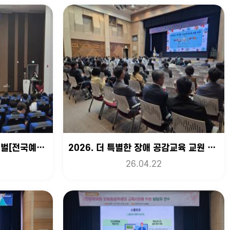
2026 전북장애학생e페스티벌[전국예선]&정보화대회 [1]
2026. 더 특별한 장애 공감교육 교원 연수
26.04.22