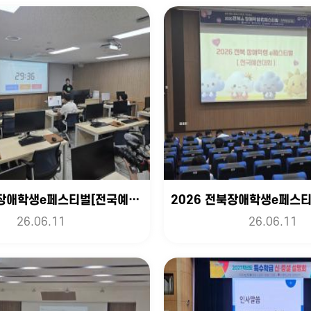
2026 전북장애학생e페스티벌[전국예선]&정보화대회 [2]
26.06.11
26.06.11