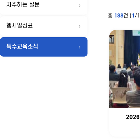
자주하는 질문
총
188
건 (
1
/
행사일정표
특수교육소식
202