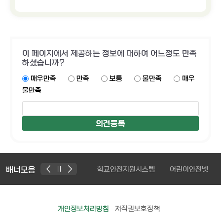
이 페이지에서 제공하는 정보에 대하여 어느정도 만족
하셨습니까?
매우만족
만족
보통
불만족
매우
불만족
배너모음
교육데이터플랫폼
학교안전지원시스템
어린이안전넷
공공데
개인정보처리방침
저작권보호정책