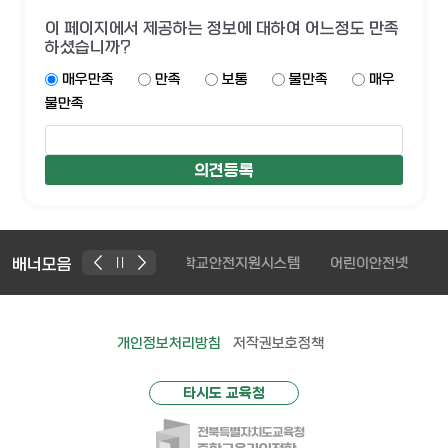
이 페이지에서 제공하는 정보에 대하여 어느정도 만족
하셨습니까?
매우만족
만족
보통
불만족
매우
불만족
터플랫폼
배너모음
학교안전지원시스템
어린이안전넷
공공데이터 의견수
개인정보처리방침
저작권보호정책
타시도 교육청