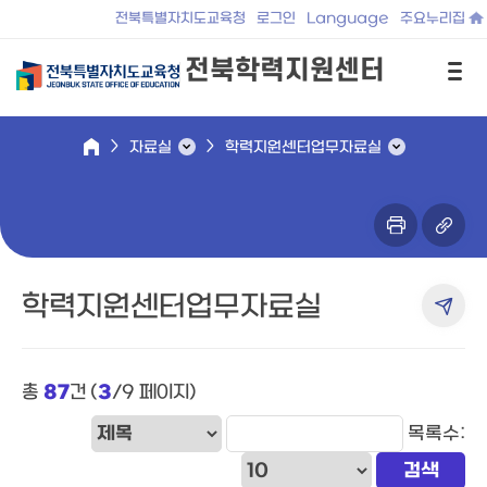
전북특별자치도교육청
로그인
Language
주요누리집
전북학력지원센터
자료실
학력지원센터업무자료실
학력지원센터업무자료실
총
87
건 (
3
/9 페이지)
목록수: