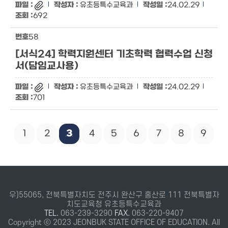
유초등특수교육과
24.02.29
692
58
[서식24] 학력지원센터 기초학력 협력수업 신청
서(담임교사용)
유초등특수교육과
24.02.29
701
1
2
3
4
5
6
7
8
9
우)55065, 전북특별자치도 전주시 완산구 홍산로 111 전북특별자
치도교육청 유초등특수교육과
TEL.
063-239-3290
FAX.
063-220-9407
Copyright ⓒ 2023 JEONBUK STATE OFFICE OF EDUCATION. All