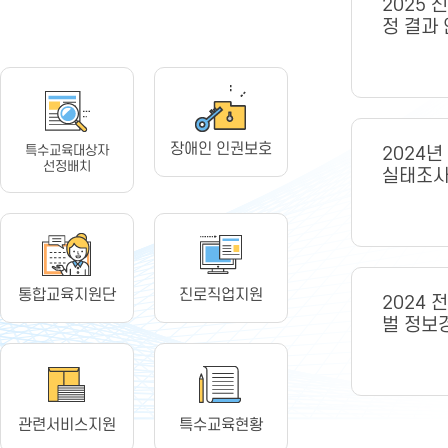
2025
정 결과
장애인 인권보호
특수교육대상자
2024
선정배치
실태조사
통합교육지원단
진로직업지원
2024 
벌 정보
관련서비스지원
특수교육현황