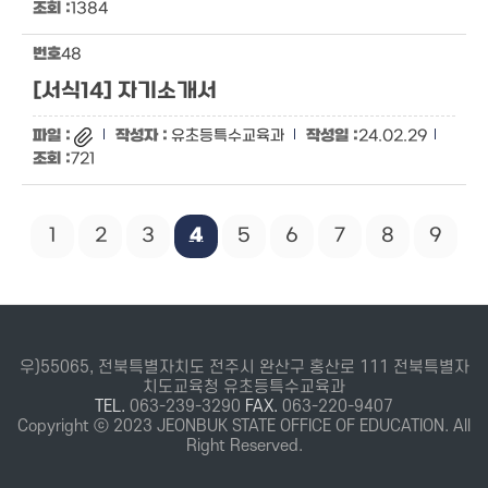
1384
48
[서식14] 자기소개서
유초등특수교육과
24.02.29
721
1
2
3
4
5
6
7
8
9
우)55065, 전북특별자치도 전주시 완산구 홍산로 111 전북특별자
치도교육청 유초등특수교육과
TEL.
063-239-3290
FAX.
063-220-9407
Copyright ⓒ 2023 JEONBUK STATE OFFICE OF EDUCATION. All
Right Reserved.