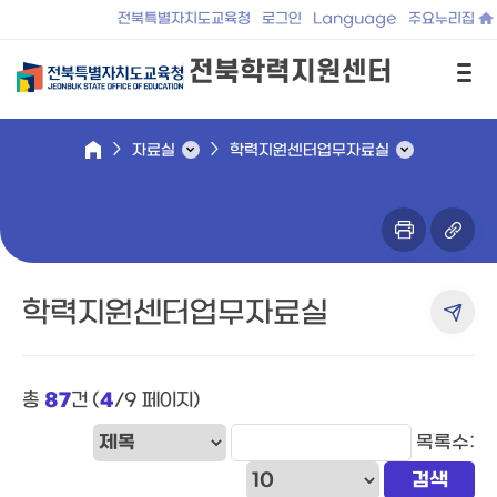
전북특별자치도교육청
로그인
Language
주요누리집
전북학력지원센터
자료실
학력지원센터업무자료실
학력지원센터업무자료실
총
87
건 (
4
/9 페이지)
목록수: