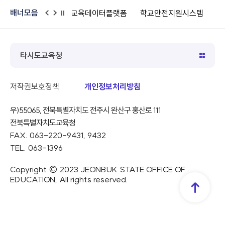
배너모음
교육데이터플랫폼
학교안전지원시스템
어린이안전넷
공공
이
다
일
전
음
시
정
지
타시도교육청
저작권보호정책
개인정보처리방침
우)55065, 전북특별자치도 전주시 완산구 홍산로 111
전북특별자치도교육청
FAX. 063-220-9431, 9432
TEL. 063-1396
Copyright © 2023 JEONBUK STATE OFFICE OF
EDUCATION, All rights reserved.
TOP