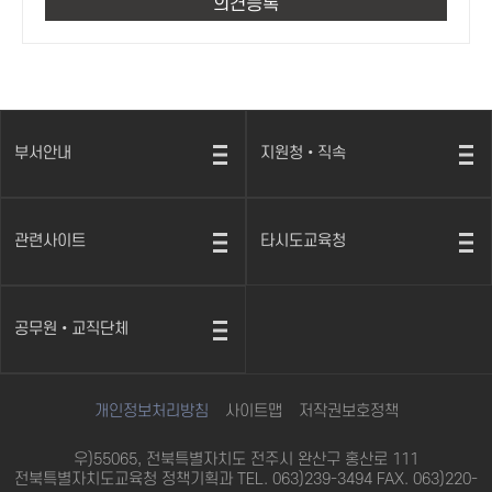
부서안내
지원청•직속
열
열
기
기
관련사이트
타시도교육청
열
열
기
기
공무원•교직단체
열
기
개인정보처리방침
사이트맵
저작권보호정책
우)55065, 전북특별자치도 전주시 완산구 홍산로 111
전북특별자치도교육청 정책기획과 TEL. 063)239-3494 FAX. 063)220-