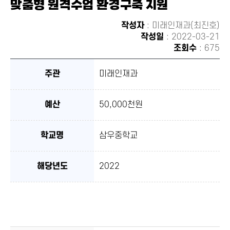
맞춤형 원격수업 환경구축 지원
유하
기
작성자
: 미래인재과(최진호)
작성일
: 2022-03-21
조회수
: 675
주관
미래인재과
예산
50,000천원
학교명
삼우중학교
해당년도
2022