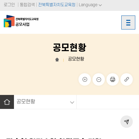
로그인
통합검색
전북특별자치도교육청
Language
공모현황
공모현황
홈
크게
작게
페이
링크
보기
보기
지 인
복사
쇄
공모현황
홈
페이
지 공