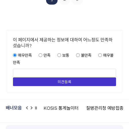
이 페이지에서 제공하는 정보에 대하여 어느정도 만족하
셨습니까?
매우만족
만족
보통
불만족
매우불
만족
배너모음
KOSIS 통계놀이터
질병관리청 예방접종도우미
대한천식알레
이
다
일
전
음
시
정
지