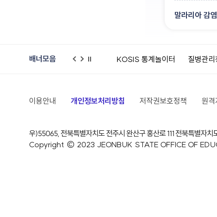
말라리아 감염
배너모음
건강상식/정보
KOSIS 통계놀이터
질병관리청 예방접종도우미
이
다
일
전
음
시
정
지
이용안내
개인정보처리방침
저작권보호정책
원격
우)55065, 전북특별자치도 전주시 완산구 홍산로 111
전북특별자치
Copyright © 2023 JEONBUK STATE OFFICE OF EDUCAT