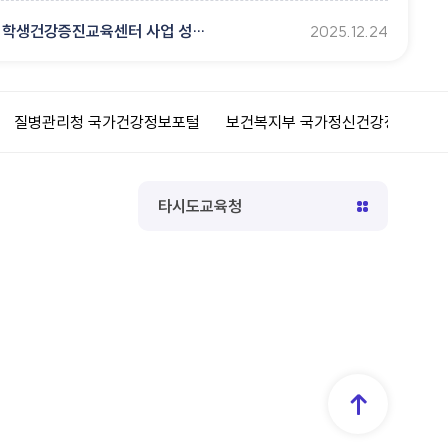
2025. 학생건강증진교육센터 사업 성과 보고회
2025.12.24
강정보포털
보건복지부 국가정신건강정보포털
대한의사협회 건강
타시도교육청
TOP