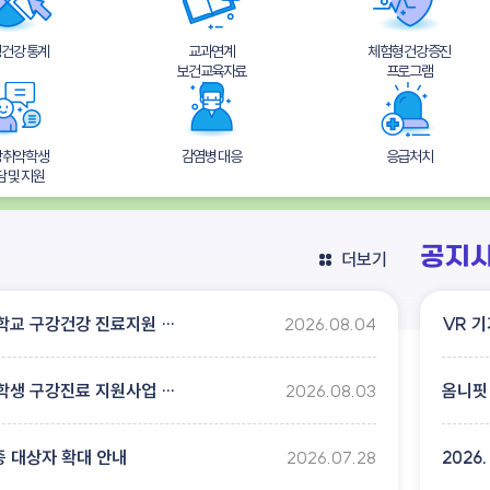
건강 통계
교과연계
체험형 건강증진
보건교육자료
프로그램
강취약학생
감염병 대응
응급처치
담 및 지원
공지
더보기
2026년 초등학교 구강건강 진료지원 사업(치과용_검진비 청구 및 정산 확인서)
2026.08.04
VR 
2026년 초등학생 구강진료 지원사업 참여 치과 병(의)원 명단
2026.08.03
옴니핏
종 대상자 확대 안내
2026.07.28