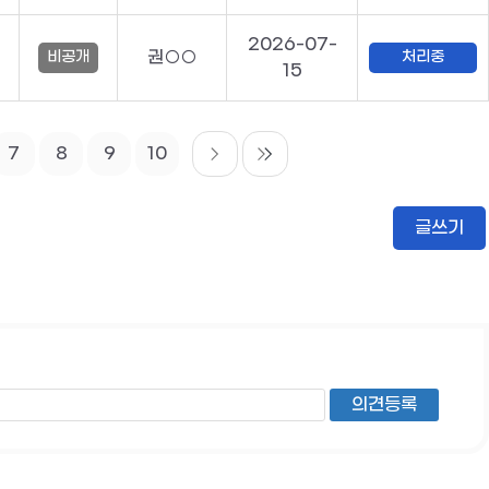
2026-07-
권○○
비공개
처리중
15
7
8
9
10
글쓰기