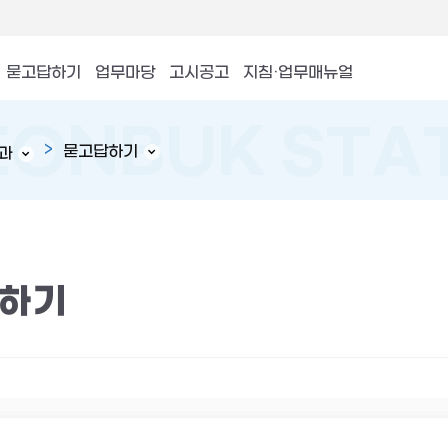
묻고답하기
업무마당
고시공고
지침·업무매뉴얼
묻고답하기
과
하기