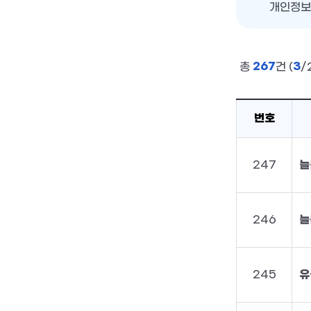
개인정보
267
3
총
건 (
/
번호
247
늘
246
늘
245
유