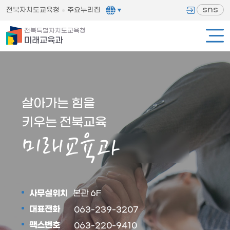
sns
전북자치도교육청
주요누리집
전북특별자치도교육청
미래교육과
살아가는 힘을
키우는 전북교육
미래교육과
사무실위치
본관 6F
대표전화
063-239-3207
팩스번호
063-220-9410