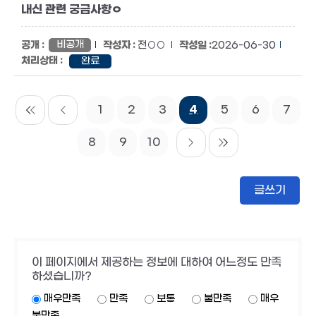
내신 관련 궁금사항ㅇ
비공개
전○○
2026-06-30
완료
1
2
3
4
5
6
7
8
9
10
글쓰기
이 페이지에서 제공하는 정보에 대하여 어느정도 만족
하셨습니까?
매우만족
만족
보통
불만족
매우
불만족