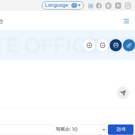
Language
전
목록수: