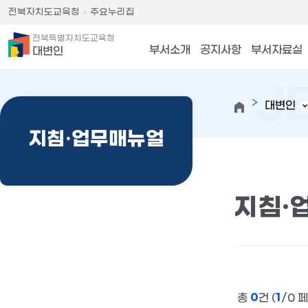
전북자치도교육청
주요누리집
전북특별자치도교육청
부서소개
공지사항
부서자료실
대변인
대변인
지침·업무매뉴얼
지침·
0
1
총
건 (
/0 